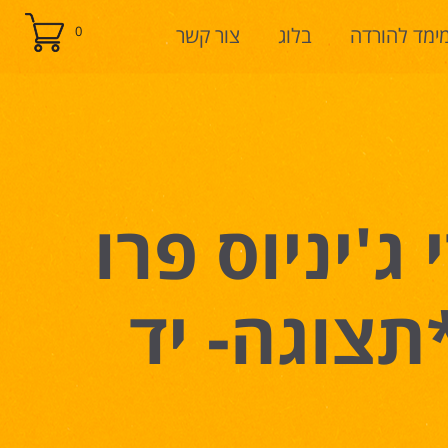
ימד להורדה
בלוג
צור קשר
0
'יניוס פרו
Artillery Gen **תצוגה- יד