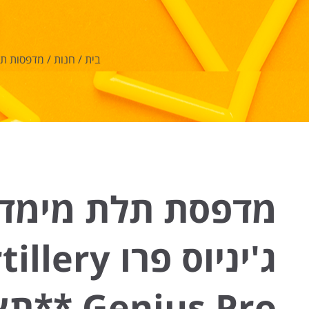
בית
/
חנות
/
מדפסות תל
מדפסת תלת מימד 
ג'יניוס פרו lery
Genius Pro