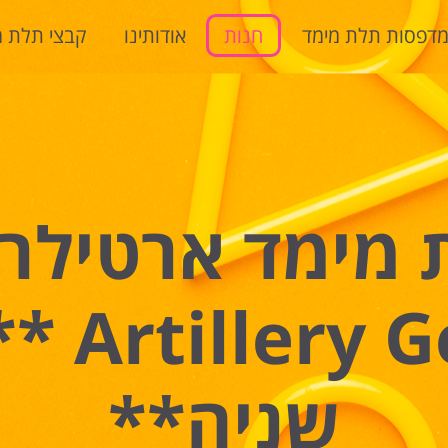
דפסות תלת מימד
חנות
אודותינו
קבצי תלת מ
ימד ארטילרי ג
ius Pro
שניה**