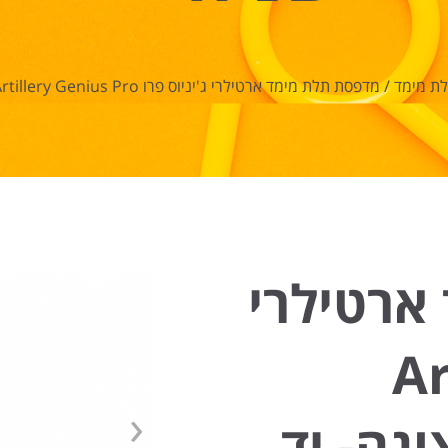
ת מימד
/
מדפסת תלת מימד ארטילרי ג'יניוס פרו Artillery Genius Pro **תצוגה- יד שניה**
ארטילרי
Artil
‹
 **תצוגה- יד