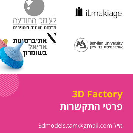
3D Factory
פרטי התקשרות
מייל:3dmodels.tam@gmail.com