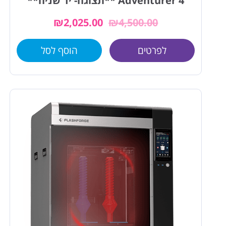
Adventurer 4 **תצוגה- יד שניה**
₪
2,025.00
₪
4,500.00
לפרטים
הוסף לסל