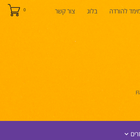
ימד להורדה
בלוג
צור קשר
0
F
רים