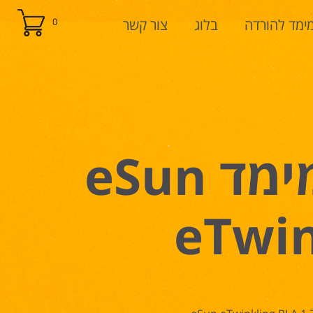
ימד להורדה
בלוג
צור קשר
0
חומר גלם למדפסת תלת מימד eSun
eTwin